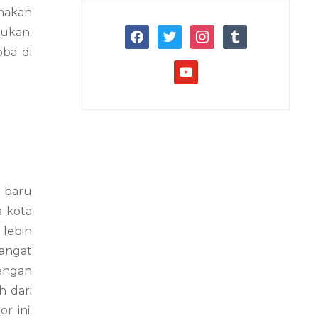
makan
ukan.
facebook
twitter
instagram
tumblr
oba di
youtube
n baru
a kota
 lebih
angat
dengan
h dari
r ini.