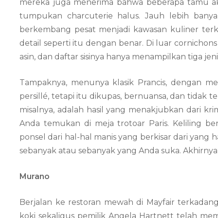
mereka juga menerima bahwa beberapa tamu aka
tumpukan charcuterie halus. Jauh lebih banyak
berkembang pesat menjadi kawasan kuliner terke
detail seperti itu dengan benar. Di luar cornich
asin, dan daftar sisinya hanya menampilkan tiga je
Tampaknya, menunya klasik Prancis, dengan me
persillé, tetapi itu dikupas, bernuansa, dan tidak te
misalnya, adalah hasil yang menakjubkan dari kr
Anda temukan di meja trotoar Paris. Keliling be
ponsel dari hal-hal manis yang berkisar dari yang 
sebanyak atau sebanyak yang Anda suka. Akhirnya,
Murano
Berjalan ke restoran mewah di Mayfair terkadan
koki sekaligus pemilik Angela Hartnett telah me