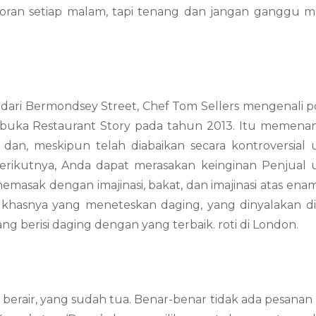
ran setiap malam, tapi tenang dan jangan ganggu m
 dari Bermondsey Street, Chef Tom Sellers mengenali p
 membuka Restaurant Story pada tahun 2013. Itu memen
 dan, meskipun telah diabaikan secara kontroversial
erikutnya, Anda dapat merasakan keinginan Penjual 
memasak dengan imajinasi, bakat, dan imajinasi atas ena
 khasnya yang meneteskan daging, yang dinyalakan d
ng berisi daging dengan yang terbaik. roti di London.
rair, yang sudah tua. Benar-benar tidak ada pesanan l