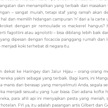
angatan dan menampilkan yang terbaik dari masakan
angan – sangat murah, tetapi staf yang ramah akan 
l dan memilih hidangan campuran ‘n’ dari a la carte
k kroket dengan pir remoulade vs mackerel hangus? 
ti fagottini atau agnolotti – bisa dibilang lebih baik da
n yang dipesan dengan focaccia panggang rumah dan
enjadi koki terhebat di negara itu.
in dekat ke Haringey dan Jalur Hijau – orang-orang m
reka yakini sebagai yang terbaik. Bagi kami, ini Manga
oma manis dan berasap yang menyelimuti Anda, segala s
 menjadi sesuatu yang luar biasa. Dari adana kofte 
a, para ahli api ini menyajikan pesta yang meriah, 
hotelan. FYI ya, itu adalah pasangan artis Gilbert dan 