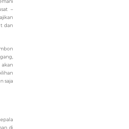
emani
usat –
ajikan
ut dan
ambon
ggang,
g akan
ilihan
n saja
kepala
nan di