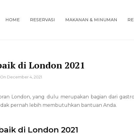
HOME
RESERVASI
MAKANAN & MINUMAN
RE
embahas Informasi Restoran Spur Seattle di USA
SI RESTORAN SPUR SEATTLE DI 
baik di London 2021
On
December 4, 2021
oran London, yang dulu merupakan bagian dari gastr
a tidak pernah lebih membutuhkan bantuan Anda.
baik di London 2021