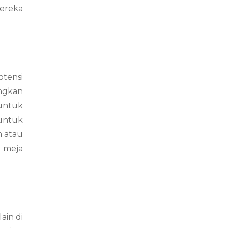
ereka
otensi
angkan
 untuk
untuk
m atau
i meja
ain di