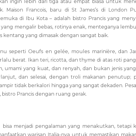
n ingin lebih dari tiga atau empat biasa untuk men
. Maison Francois, baru di St James’s di London P
muka di Ibu Kota – adalah bistro Prancis yang meny
ons yang mengalir bebas, rotinya enak, menteganya lemb
nis kentang yang dimasak dengan sangat baik.
nu seperti Oeufs en gelée, moules marinière, dan J
rlalu berat. Ikan teri, ricotta, dan thyme di atas roti pan
im, umami yang kuat, dan renyah, dan bukan jenis yan
rlanjut, dan selesai, dengan troli makanan penutup; p
hampir tidak berkalori hingga yang sangat dekaden. Pesa
 bistro Prancis dengan ruang gerak.
g bisa menjadi pengalaman yang menakutkan, tetapi 
manfaatkan warisan Italia-nya untuk memastikan maka