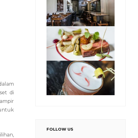
 dalam
set di
hampir
 untuk
FOLLOW US
lihan,