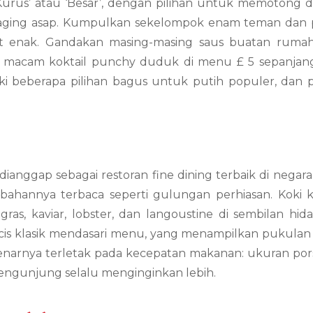
‘Kurus’ atau ‘Besar’, dengan pilihan untuk memotong 
g daging asap. Kumpulkan sekelompok enam teman dan
t enak. Gandakan masing-masing saus buatan rumah,
ai macam koktail punchy duduk di menu £ 5 sepanjang
i beberapa pilihan bagus untuk putih populer, dan p
anggap sebagai restoran fine dining terbaik di negara i
ahannya terbaca seperti gulungan perhiasan. Koki k
as, kaviar, lobster, dan langoustine di sembilan hid
cis klasik mendasari menu, yang menampilkan pukulan
benarnya terletak pada kecepatan makanan: ukuran por
ngunjung selalu menginginkan lebih.