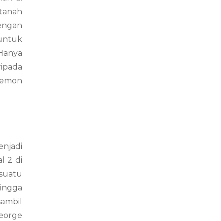
 tanah
dengan
 untuk
Hanya
ripada
 lemon
enjadi
l 2 di
esuatu
hingga
sambil
George