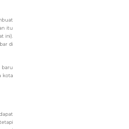
embuat
n itu
 ini).
bar di
n baru
a kota
 dapat
tetapi