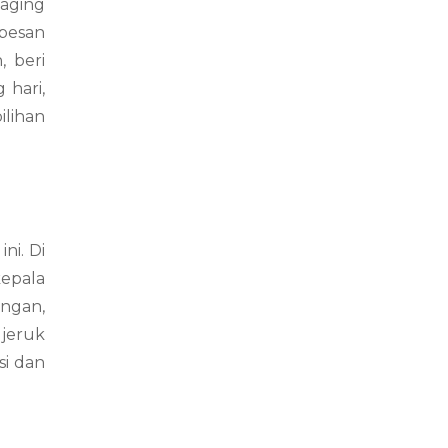
daging
 pesan
 beri
 hari,
ilihan
ni. Di
epala
angan,
 jeruk
si dan