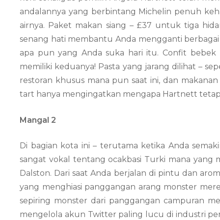
andalannya yang berbintang Michelin penuh keh
airnya. Paket makan siang – £37 untuk tiga hid
senang hati membantu Anda mengganti berbagai ha
apa pun yang Anda suka hari itu. Confit bebe
memiliki keduanya! Pasta yang jarang dilihat – seper
restoran khusus mana pun saat ini, dan makana
tart hanya mengingatkan mengapa Hartnett tetap m
Mangal 2
Di bagian kota ini – terutama ketika Anda semak
sangat vokal tentang ocakbasi Turki mana yang me
Dalston. Dari saat Anda berjalan di pintu dan ar
yang menghiasi panggangan arang monster mereka
sepiring monster dari panggangan campuran merek
mengelola akun Twitter paling lucu di industri per