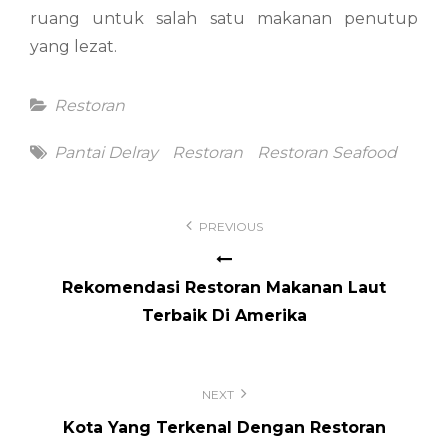
ruang untuk salah satu makanan penutup
yang lezat.
Categories
Restoran
Tags
Pantai Delray
Restoran
Restoran Seafood
Post
PREVIOUS
navigation
Rekomendasi Restoran Makanan Laut
Terbaik Di Amerika
NEXT
Kota Yang Terkenal Dengan Restoran