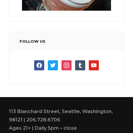
FOLLOW US
facebook
twitter
instagram
tumblr
youtube
113 Blanchard Street, Seattle, Washington,
98121 | 206.728.6706
Ages 21+ | Daily 5pm – close