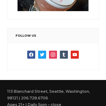
FOLLOW US
facebook
twitter
instagram
tumblr
youtube
113 Blanchard Street, Seattle, Washington,
98121 | 206.728.6706
Ages 21+ | Daily 5pm – close