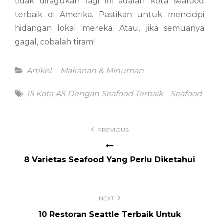
tidak diragukan lagi ini adalah kota seafood
terbaik di Amerika. Pastikan untuk mencicipi
hidangan lokal mereka. Atau, jika semuanya
gagal, cobalah tiram!
Categories
Artikel
Makanan & Minuman
Tags
15 Kota AS Dengan Seafood Terbaik
Seafood
Post
PREVIOUS
navigation
8 Varietas Seafood Yang Perlu Diketahui
NEXT
10 Restoran Seattle Terbaik Untuk