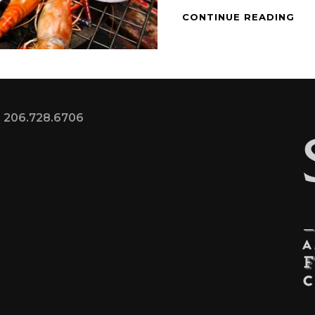
RE
CONTINUE READING
MA
LA
TER
DI
BA
 | 206.728.6706