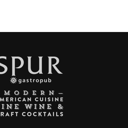
STORAN
KANAN
UT
BAIK
NGKOK