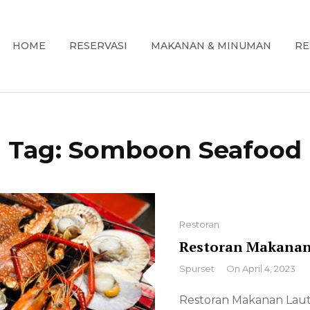
HOME
RESERVASI
MAKANAN & MINUMAN
RE
embahas Informasi Restoran Spur Seattle di USA
SI RESTORAN SPUR SEATTLE DI 
Tag:
Somboon Seafood
Categories
Restoran
Restoran Makanan 
By
Spurset
On
April 4, 2023
Restoran Makanan Laut