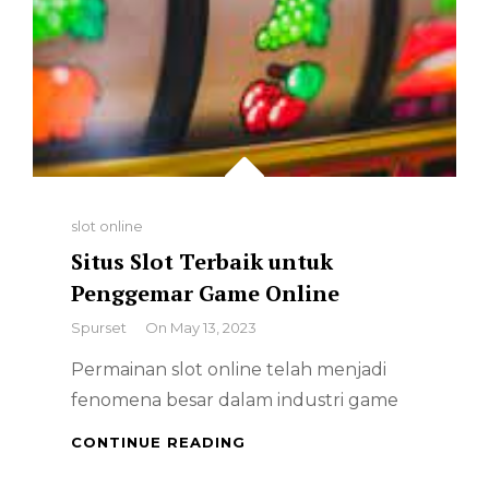
Categories
slot online
Situs Slot Terbaik untuk
Penggemar Game Online
By
Spurset
On
May 13, 2023
Permainan slot online telah menjadi
fenomena besar dalam industri game
SITUS
CONTINUE READING
SLOT
TERBAIK