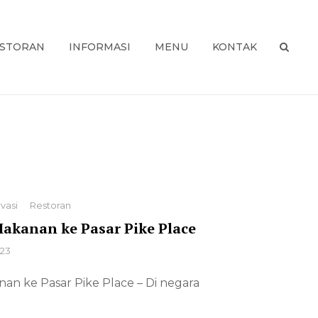
STORAN
INFORMASI
MENU
KONTAK
USA
SEAR
vasi
Restoran
akanan ke Pasar Pike Place
023
n ke Pasar Pike Place – Di negara
NDUAN