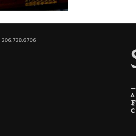
PEC
MA
KE
PA
PIK
PL
 | 206.728.6706