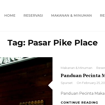
HOME
RESERVASI
MAKANAN & MINUMAN
RE
embahas Informasi Restoran Spur Seattle di USA
SI RESTORAN SPUR SEATTLE DI 
Tag:
Pasar Pike Place
Categories
Makanan & Minuman
Reser
Panduan Pecinta M
By
Spurset
On
February 25, 2
Panduan Pecinta Makana
PA
CONTINUE READING