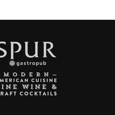
INTA
KANAN
SAR
E
ACE